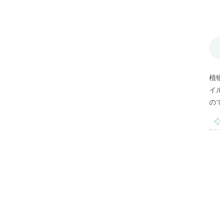
植
イ
の