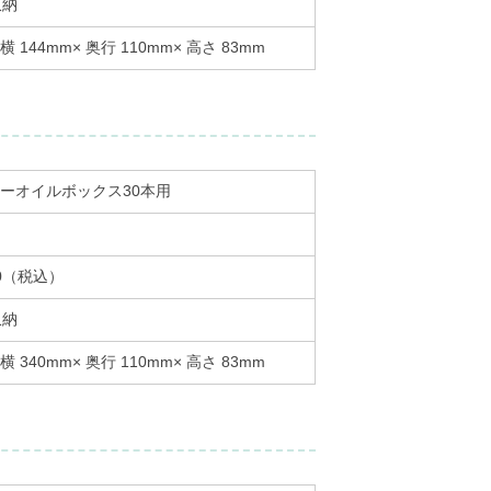
収納
 144mm× 奥行 110mm× 高さ 83mm
ーオイルボックス30本用
20（税込）
収納
 340mm× 奥行 110mm× 高さ 83mm