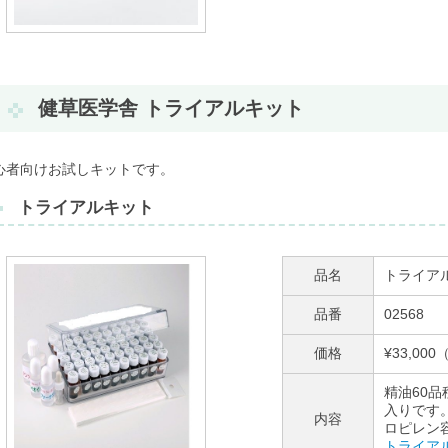
健草医学舎 トライアルキット
心者向けお試しキットです。
トライアルキット
品名
トライア
品番
02568
価格
¥33,00
精油60
入りです
内容
ロピレン
トライア