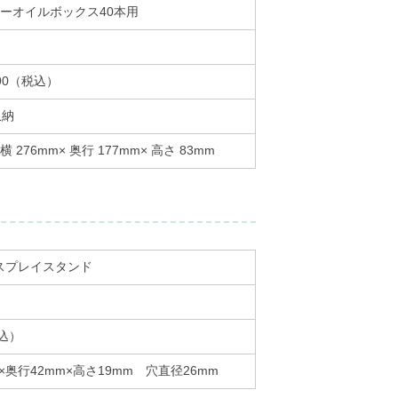
ーオイルボックス40本用
890（税込）
収納
 276mm× 奥行 177mm× 高さ 83mm
スプレイスタンド
税込）
m×奥行42mm×高さ19mm 穴直径26mm