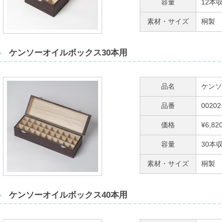
容量
12本
素材・サイズ
桐製 横
ケンソーオイルボックス30本用
品名
ケンソ
品番
00202
価格
¥6,8
容量
30本
素材・サイズ
桐製 横
ケンソーオイルボックス40本用