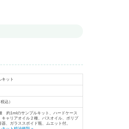
ルキット
0（税込）
品種 約1mlのサンプルキット、ハードケース
。キャリアオイル２種、バスオイル、ポリプ
容器、ガラススポイド瓶、ムエット付。
ルキット精油種類 »