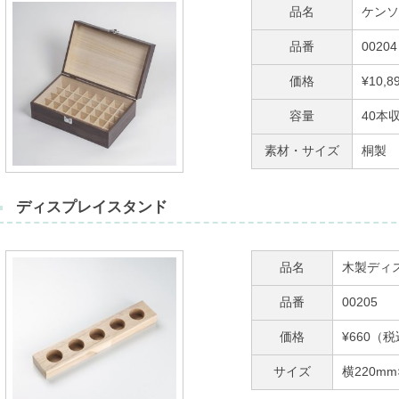
品名
ケンソ
品番
00204
価格
¥10,
容量
40本
素材・サイズ
桐製 横
ディスプレイスタンド
品名
木製ディ
品番
00205
価格
¥660（
サイズ
横220m