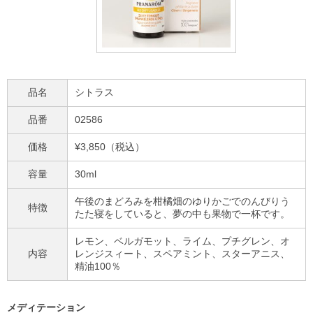
品名
シトラス
品番
02586
価格
¥3,850（税込）
容量
30ml
午後のまどろみを柑橘畑のゆりかごでのんびりう
特徴
たた寝をしていると、夢の中も果物で一杯です。
レモン、ベルガモット、ライム、プチグレン、オ
内容
レンジスィート、スペアミント、スターアニス、
精油100％
メディテーション