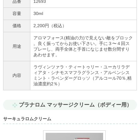
品番
12693
容量
30ml
価格
2,200円（税込）
アロマフォース(精油の力)で見えない敵をブロック
。良く振ってからお使い下さい。手に３〜４回ス
用途
プレーし、両手全体と手首になじませ数分間すり
あわせます。
ラヴィンツァラ・ティートゥリー・ユーカリラデ
ィアタ・シナモスマフラグランス・アルベンシス
内容
ミント・ラベンダーグロッソ（アルコール70％,精
油濃度約2％）
プラナロム マッサージクリーム（ボディー用）
サーキュラロムクリーム