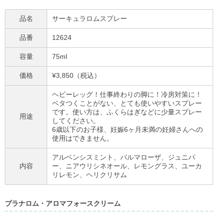
品名
サーキュラロムスプレー
品番
12624
容量
75ml
価格
¥3,850（税込）
ヘビーレッグ！仕事終わりの脚に！冷房対策に！
ベタつくことがない、とても使いやすいスプレー
です。使い方は、ふくらはぎなどに少量スプレー
用途
してください。
6歳以下のお子様、妊娠6ヶ月未満の妊婦さんへの
使用はできません。
アルベンシスミント、パルマローザ、ジュニパ
内容
ー、ニアウリシネオール、レモングラス、ユーカ
リレモン、ヘリクリサム
プラナロム・アロマフォースクリーム