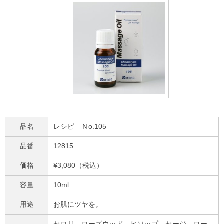
品名
レシピ Ｎo.105
品番
12815
価格
¥3,080（税込）
容量
10ml
用途
お肌にツヤを。
セロリ、ローズウッド、ヒソップ、セージ、ロー