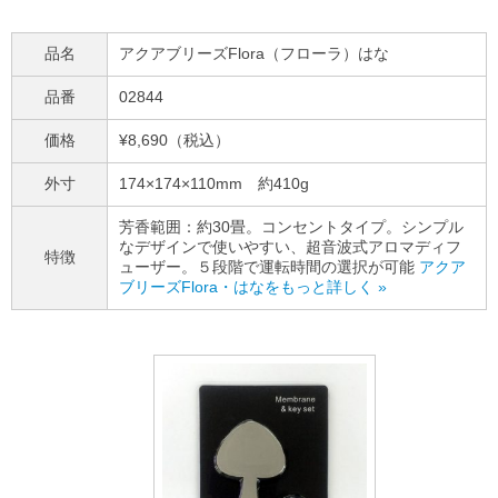
品名
アクアブリーズFlora（フローラ）はな
品番
02844
価格
¥8,690（税込）
外寸
174×174×110mm 約410g
芳香範囲：約30畳。コンセントタイプ。シンプル
なデザインで使いやすい、超音波式アロマディフ
特徴
ューザー。５段階で運転時間の選択が可能
アクア
ブリーズFlora・はなをもっと詳しく »