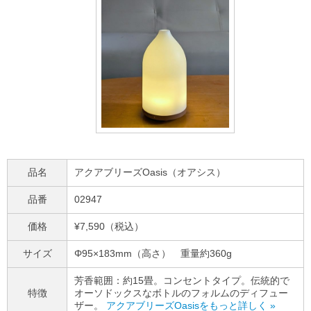
品名
アクアブリーズOasis（オアシス）
品番
02947
価格
¥7,590（税込）
サイズ
Φ95×183mm（高さ） 重量約360g
芳香範囲：約15畳。コンセントタイプ。伝統的で
特徴
オーソドックスなボトルのフォルムのディフュー
ザー。
アクアブリーズOasisをもっと詳しく »