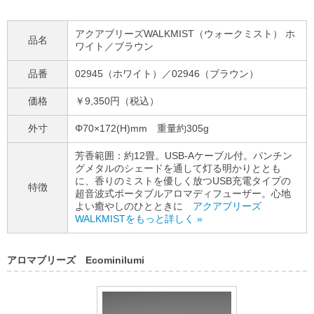
アクアブリーズWALKMIST（ウォークミスト） ホ
品名
ワイト／ブラウン
品番
02945（ホワイト）／02946（ブラウン）
価格
￥9,350円（税込）
外寸
Φ70×172(H)mm 重量約305g
芳香範囲：約12畳。USB-Aケーブル付。パンチン
グメタルのシェードを通して灯る明かりととも
に、香りのミストを優しく放つUSB充電タイプの
特徴
超音波式ポータブルアロマディフューザー。心地
よい癒やしのひとときに
アクアブリーズ
WALKMISTをもっと詳しく »
アロマブリーズ Ecominilumi