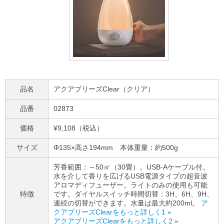
品名
アクアブリーズClear（クリア）
品番
02873
価格
¥9,108（税込）
サイズ
Φ135×高さ194mm 本体重量：約500g
芳香範囲：～50㎡（30畳）。USB-Aケーブル付。
水を介して香りを広げるUSB電源タイプの超音波
アロマディフューザー。ライトのみの使用も可能
特徴
です。ダイヤルスイッチ時間切替：3H、6H、9H、
連続の切替ができます。水量は最大約200ml。
ア
クアブリーズClearをもっと詳しく1 »
アクアブリーズClearをもっと詳しく2 »