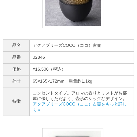
品名
アクアブリーズCOCO（ココ）古壺
品番
02846
価格
¥16,500（税込）
外寸
65×165×172mm 重量約1.1kg
コンセントタイプ。アロマの香りとミストがお部
屋に優しくただよう、壺形のシックなデザイン。
特徴
アクアブリーズCOCO（ここ）古壺をもっと詳し
く »