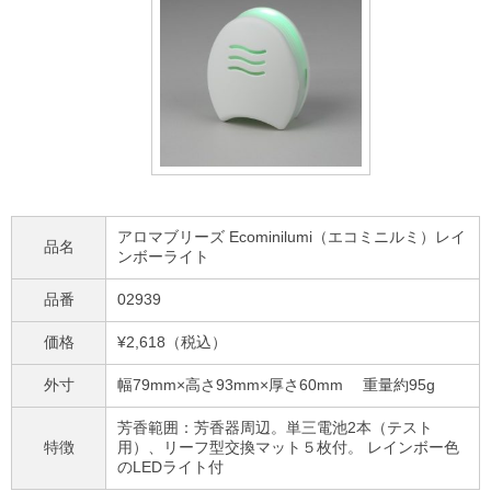
アロマブリーズ Ecominilumi（エコミニルミ）レイ
品名
ンボーライト
品番
02939
価格
¥2,618（税込）
外寸
幅79mm×高さ93mm×厚さ60mm 重量約95g
芳香範囲：芳香器周辺。単三電池2本（テスト
特徴
用）、リーフ型交換マット５枚付。 レインボー色
のLEDライト付