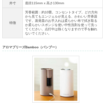
外寸
底径115mm x 高さ130mm
芳香範囲：約10畳。コンセントタイプ。どの方向
から見てもエンジェルが見える、かわいい芳香器
です。蒸発皿のお手入れは柔らかい布で拭き取る
特徴
か柔らかいスポンジを使い中性洗剤を使って洗っ
てください。点灯中は熱くなりますので手を触れ
ないでください。
アロマブリーズBamboo（バンブー）