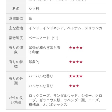
科名
シソ科
蒸留部位
葉
主な産地
インド、インドネシア、ベトナム、スリランカ
蒸散速度
ベースノート（中）
香りの印
緊張が和らぎ落ち着
★★★★
象
く印象
香りの特
印象的
★★★★
徴
ハーバルな香り
★★★★
香りの分
類
バルサムな香り
★★★
ロックローズ、サンダルウッド、シダー、クロ
相性の良
ーブ、ゼラニウム類、ラベンダー類、ローズ、
い精油
柑橘系、オポポナックス