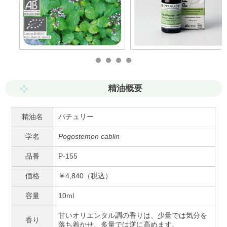
精油概要
精油名
パチュリー
学名
Pogostemon cablin
品番
P-155
価格
￥4,840（税込）
容量
10ml
甘いオリエンタル調の香りは、少量では気分を
香り
落ち着かせ、多量では逆に高めます。