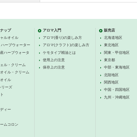
ナップ
アロマ入門
販売店
ャルオイル
アロマ(香り)の楽しみ方
北海道地区
 ハーブウォーター
アロマ(クラフト)の楽しみ方
東北地区
産ハーブウォータ
ケモタイプ精油とは
関東・甲信地区
使用上の注意
東京都
ェル・クリーム
保存上の注意
中部・東海地区
オイル・クリーム
北陸地区
オイル
関西地区
シリーズ
中国・四国地区
ト
九州・沖縄地区
ディー
ームコロン