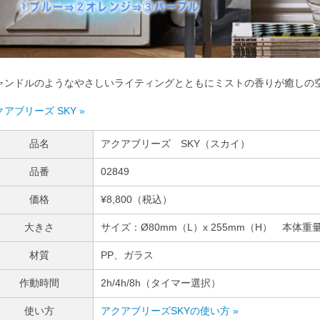
ャンドルのようなやさしいライティングとともにミストの香りが癒しの
アブリーズ SKY »
品名
アクアブリーズ SKY（スカイ）
品番
02849
価格
¥8,800（税込）
大きさ
サイズ：Ø80mm（L）x 255mm（H） 本体重量
材質
PP、ガラス
作動時間
2h/4h/8h（タイマー選択）
使い方
アクアブリーズSKYの使い方 »