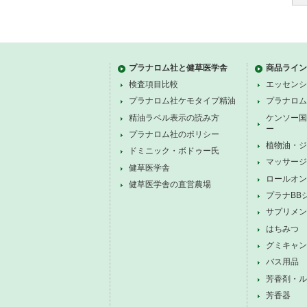
プラナロム社と健草医学舎
商品ライン
検査項目比較
エッセンシ
プラナロム社ケモタイプ精油
プラナロム
精油ラベル表示の読み方
ケンソー国
ー
プラナロム社のポリシー
植物油・ジ
ドミニック・ボドゥー氏
マッサージ
健草医学舎
ロールオン
健草医学舎の直営農場
プラナBB
サプリメン
はちみつ
グミキャン
バス用品
芳香剤・ル
芳香器