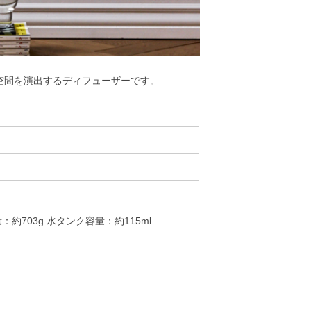
空間を演出するディフューザーです。
：約703g 水タンク容量：約115ml