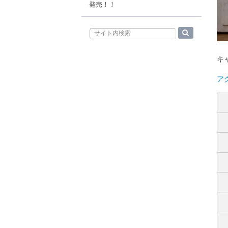
発売！！
キ
アク