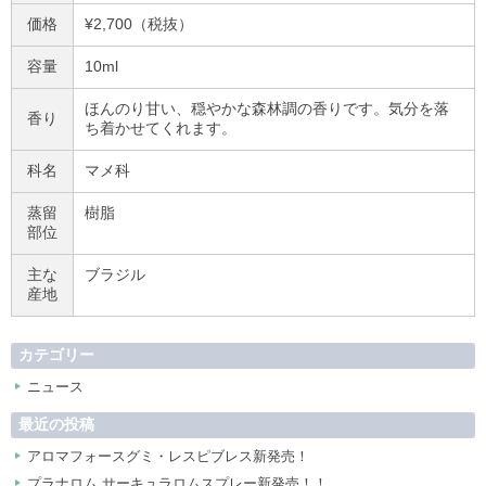
価格
¥2,700（税抜）
容量
10ml
ほんのり甘い、穏やかな森林調の香りです。気分を落
香り
ち着かせてくれます。
科名
マメ科
蒸留
樹脂
部位
主な
ブラジル
産地
カテゴリー
ニュース
最近の投稿
アロマフォースグミ・レスピブレス新発売！
プラナロム サーキュラロムスプレー新発売！！