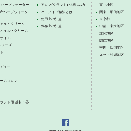
 ハーブウォーター
アロマ(クラフト)の楽しみ方
東北地区
産ハーブウォータ
ケモタイプ精油とは
関東・甲信地区
使用上の注意
東京都
ェル・クリーム
保存上の注意
中部・東海地区
オイル・クリーム
北陸地区
オイル
関西地区
シリーズ
中国・四国地区
ト
九州・沖縄地区
ディー
ームコロン
ラフト用 基材・器