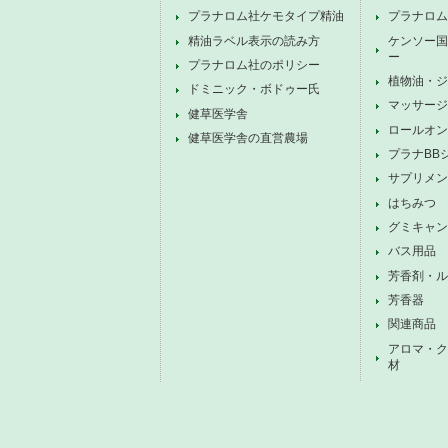
プラナロム社ケモタイプ精油
プラナロム
精油ラベル表示の読み方
ケンソー国
ー
プラナロム社のポリシー
植物油・ジ
ドミニック・ボドゥー氏
マッサージ
健草医学舎
ロールオン
健草医学舎の直営農場
プラナBB
サプリメン
はちみつ
グミキャン
バス用品
芳香剤・ル
芳香器
関連商品
アロマ・ク
材