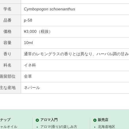
学名
Cymbopogon schoenanthus
品番
p-58
価格
¥3,000（税抜）
容量
10ml
香り
通常のレモングラスの香りとは異なり、ハーバル調の甘み
科名
イネ科
蒸留部位
全草
主な産地
ネパール
ナップ
アロマ入門
販売店
ャルオイル
アロマ(香り)の楽しみ方
北海道地区