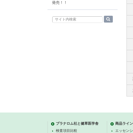
発売！！
プラナロム社と健草医学舎
商品ライン
検査項目比較
エッセンシ